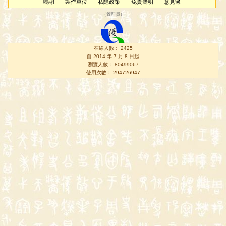
鳴謝
製作單位
私隱政策
免責聲明
意見簿
（
管理員
）
在線人數： 2425
自 2014 年 7 月 8 日起
瀏覽人數： 80499067
使用次數： 294726947