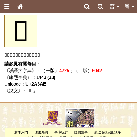
普
粵
𪎮
「𪎮」字未收錄於本資料庫。
請參見有關條目：
《漢語大字典》：（一版）
4725
；（二版）
5042
《康熙字典》：
1443 (33)
Unicode：
U+2A3AE
《說文》：「
𪎮
」
新手入門
使用凡例
字庫統計
隨機漢字
最近被搜索的漢字