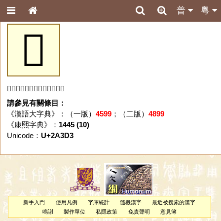
普
粵
𪏓
「𪏓」字未收錄於本資料庫。
請參見有關條目：
《漢語大字典》：（一版）
4599
；（二版）
4899
《康熙字典》：
1445 (10)
Unicode：
U+2A3D3
新手入門
使用凡例
字庫統計
隨機漢字
最近被搜索的漢字
鳴謝
製作單位
私隱政策
免責聲明
意見簿