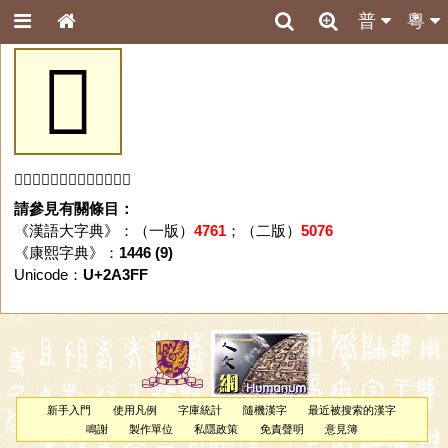
普
粵
𪏿
「𪏿」字未收錄於本資料庫。
請參見有關條目：
《漢語大字典》：（一版）
4761
；（二版）
5076
《康熙字典》：
1446 (9)
Unicode：
U+2A3FF
新手入門
使用凡例
字庫統計
隨機漢字
最近被搜索的漢字
鳴謝
製作單位
私隱政策
免責聲明
意見簿