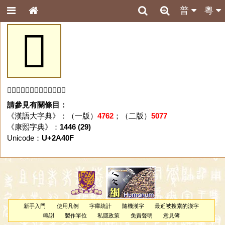
普
粵
𪐏
「𪐏」字未收錄於本資料庫。
請參見有關條目：
《漢語大字典》：（一版）
4762
；（二版）
5077
《康熙字典》：
1446 (29)
Unicode：
U+2A40F
新手入門
使用凡例
字庫統計
隨機漢字
最近被搜索的漢字
鳴謝
製作單位
私隱政策
免責聲明
意見簿