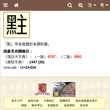
普
粵
𪐴
「𪐴」字未收錄於本資料庫。
請參見有關條目：
《漢語大字典》：（一版）
4747
；（二版）
5061
《康熙字典》：
1447 (26)
Unicode：
U+2A434
新手入門
使用凡例
字庫統計
隨機漢字
最近被搜索的漢字
鳴謝
製作單位
私隱政策
免責聲明
意見簿