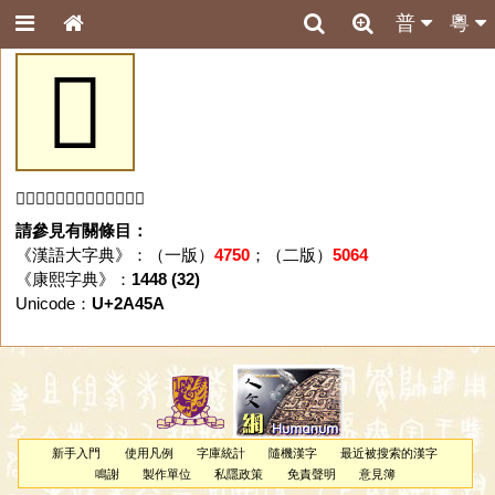
普
粵
𪑚
「𪑚」字未收錄於本資料庫。
請參見有關條目：
《漢語大字典》：（一版）
4750
；（二版）
5064
《康熙字典》：
1448 (32)
Unicode：
U+2A45A
新手入門
使用凡例
字庫統計
隨機漢字
最近被搜索的漢字
鳴謝
製作單位
私隱政策
免責聲明
意見簿