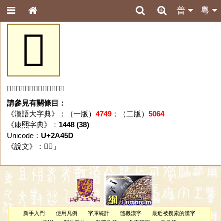
普
粵
𪑝
「𪑝」字未收錄於本資料庫。
請參見有關條目：
《漢語大字典》：（一版）
4749
；（二版）
5064
《康熙字典》：
1448 (38)
Unicode：
U+2A45D
《說文》：「
𪑝
」
新手入門
使用凡例
字庫統計
隨機漢字
最近被搜索的漢字