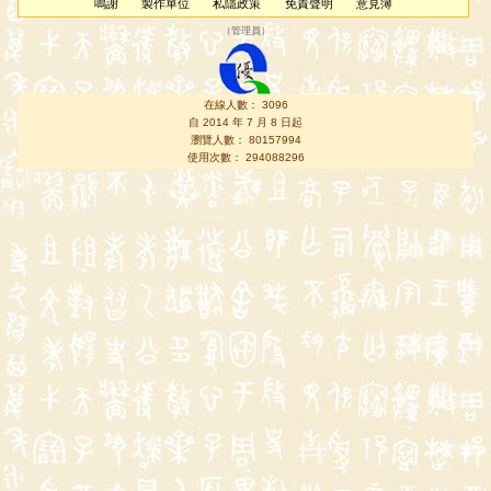
鳴謝
製作單位
私隱政策
免責聲明
意見簿
（
管理員
）
在線人數： 3096
自 2014 年 7 月 8 日起
瀏覽人數： 80157994
使用次數： 294088296