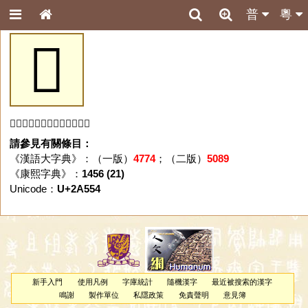
普
粵
𪕔
「𪕔」字未收錄於本資料庫。
請參見有關條目：
《漢語大字典》：（一版）
4774
；（二版）
5089
《康熙字典》：
1456 (21)
Unicode：
U+2A554
新手入門
使用凡例
字庫統計
隨機漢字
最近被搜索的漢字
鳴謝
製作單位
私隱政策
免責聲明
意見簿