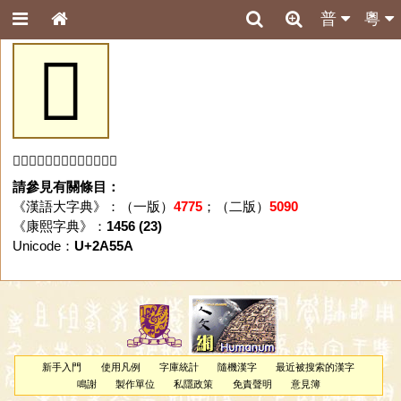
普
粵
𪕚
「𪕚」字未收錄於本資料庫。
請參見有關條目：
《漢語大字典》：（一版）
4775
；（二版）
5090
《康熙字典》：
1456 (23)
Unicode：
U+2A55A
新手入門
使用凡例
字庫統計
隨機漢字
最近被搜索的漢字
鳴謝
製作單位
私隱政策
免責聲明
意見簿