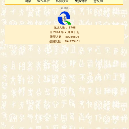
鳴謝
製作單位
私隱政策
免責聲明
意見簿
（
管理員
）
在線人數： 3768
自 2014 年 7 月 8 日起
瀏覽人數： 80256596
使用次數： 294275401