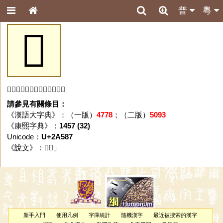
普
粵
𪖇
「𪖇」字未收錄於本資料庫。
請參見有關條目：
《漢語大字典》：（一版）
4778
；（二版）
5093
《康熙字典》：
1457 (32)
Unicode：
U+2A587
《說文》：「
𪖇
」
新手入門
使用凡例
字庫統計
隨機漢字
最近被搜索的漢字