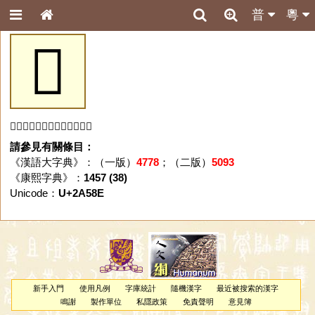
普
粵
𪖎
「𪖎」字未收錄於本資料庫。
請參見有關條目：
《漢語大字典》：（一版）
4778
；（二版）
5093
《康熙字典》：
1457 (38)
Unicode：
U+2A58E
新手入門
使用凡例
字庫統計
隨機漢字
最近被搜索的漢字
鳴謝
製作單位
私隱政策
免責聲明
意見簿