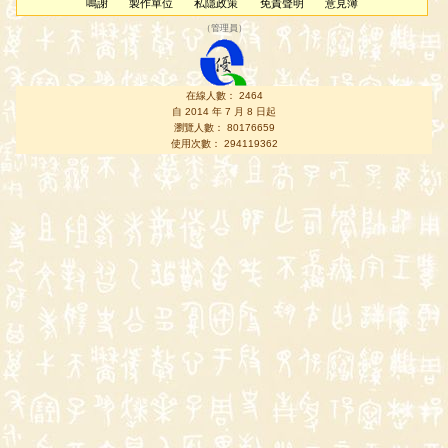
鳴謝
製作單位
私隱政策
免責聲明
意見簿
（
管理員
）
在線人數： 2464
自 2014 年 7 月 8 日起
瀏覽人數： 80176659
使用次數： 294119362