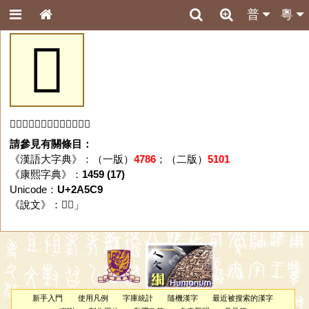
普
粵
𪗉
「𪗉」字未收錄於本資料庫。
請參見有關條目：
《漢語大字典》：（一版）
4786
；（二版）
5101
《康熙字典》：
1459 (17)
Unicode：
U+2A5C9
《說文》：「
𪗉
」
新手入門
使用凡例
字庫統計
隨機漢字
最近被搜索的漢字