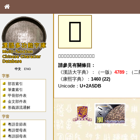
𪗛
「𪗛」字未收錄於本資料庫。
請參見有關條目：
中文
ENG
《漢語大字典》：（一版）
4789
；（二
字形
《康熙字典》：
1460 (22)
部首索引
Unicode：
U+2A5DB
筆畫索引
甲骨部件表
金文部件表
形義源流通解
字音
粵語音節表
粵語聲母表
粵語韻母表