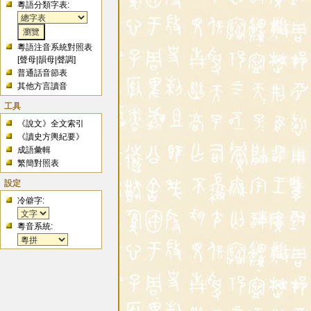
粵語分類字表:
粵語注音系統對照表
[
聲母
|
韻母
|
聲調
]
普通話音節表
其他方言讀音
工具
《說文》全文索引
《讀史方輿紀要》
成語彙輯
繁簡對照表
設定
冷僻字:
粵音系統: