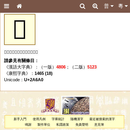
普
粵
𪚠
「𪚠」字未收錄於本資料庫。
請參見有關條目：
《漢語大字典》：（一版）
4806
；（二版）
5123
《康熙字典》：
1465 (18)
Unicode：
U+2A6A0
新手入門
使用凡例
字庫統計
隨機漢字
最近被搜索的漢字
鳴謝
製作單位
私隱政策
免責聲明
意見簿