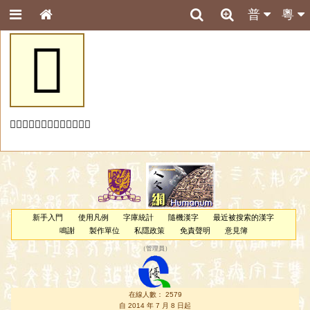
普
粵
𪦳
「𪦳」字未收錄於本資料庫。
新手入門
使用凡例
字庫統計
隨機漢字
最近被搜索的漢字
鳴謝
製作單位
私隱政策
免責聲明
意見簿
（
管理員
）
在線人數： 2579
自 2014 年 7 月 8 日起