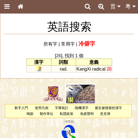
普
粵
英語搜索
冷僻字
所有字
|
常用字
|
[
26
], 找到 1 個
漢字
詞類
意義
卩
rad.
KangXi
radical
26
新手入門
使用凡例
字庫統計
隨機漢字
最近被搜索的漢字
鳴謝
製作單位
私隱政策
免責聲明
意見簿
（
管理員
）