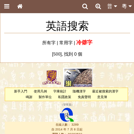
普
粵
英語搜索
冷僻字
所有字
|
常用字
|
[
500
], 找到 0 個
新手入門
使用凡例
字庫統計
隨機漢字
最近被搜索的漢字
鳴謝
製作單位
私隱政策
免責聲明
意見簿
（
管理員
）
在線人數： 3289
自 2014 年 7 月 8 日起