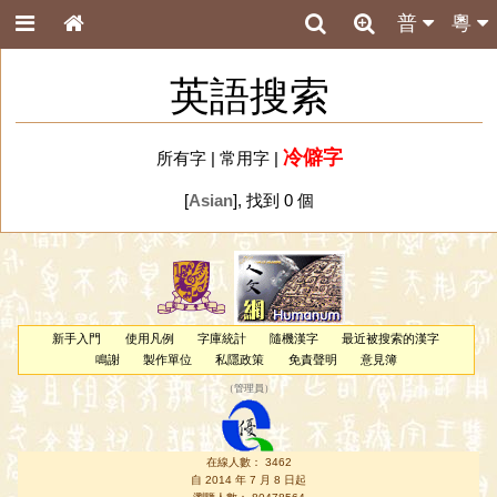
普
粵
英語搜索
冷僻字
所有字
|
常用字
|
[
Asian
], 找到 0 個
新手入門
使用凡例
字庫統計
隨機漢字
最近被搜索的漢字
鳴謝
製作單位
私隱政策
免責聲明
意見簿
（
管理員
）
在線人數： 3462
自 2014 年 7 月 8 日起