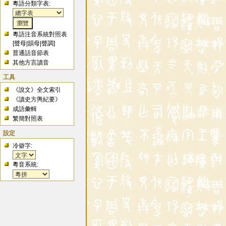
粵語分類字表:
粵語注音系統對照表
[
聲母
|
韻母
|
聲調
]
普通話音節表
其他方言讀音
工具
《說文》全文索引
《讀史方輿紀要》
成語彙輯
繁簡對照表
設定
冷僻字:
粵音系統: