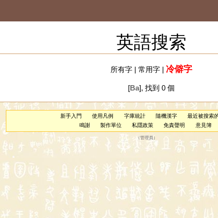
英語搜索
冷僻字
所有字
|
常用字
|
[
Ba
], 找到 0 個
新手入門
使用凡例
字庫統計
隨機漢字
最近被搜索
鳴謝
製作單位
私隱政策
免責聲明
意見簿
（
管理員
）