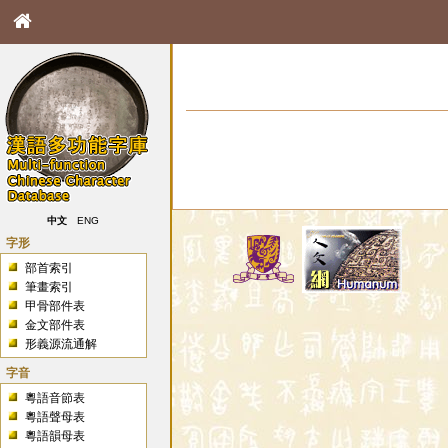
中文
ENG
字形
部首索引
筆畫索引
甲骨部件表
金文部件表
形義源流通解
字音
粵語音節表
粵語聲母表
粵語韻母表