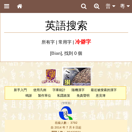
普
粵
英語搜索
冷僻字
所有字
|
常用字
|
[
Bian
], 找到 0 個
新手入門
使用凡例
字庫統計
隨機漢字
最近被搜索的漢字
鳴謝
製作單位
私隱政策
免責聲明
意見簿
（
管理員
）
在線人數： 3792
自 2014 年 7 月 8 日起