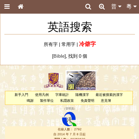
普
粵
英語搜索
冷僻字
所有字
|
常用字
|
[
Bible
], 找到 0 個
新手入門
使用凡例
字庫統計
隨機漢字
最近被搜索的漢字
鳴謝
製作單位
私隱政策
免責聲明
意見簿
（
管理員
）
在線人數： 2792
自 2014 年 7 月 8 日起