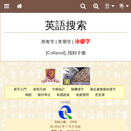
普
粵
英語搜索
冷僻字
所有字
|
常用字
|
[
Collared
], 找到 0 個
新手入門
使用凡例
字庫統計
隨機漢字
最近被搜索的漢字
鳴謝
製作單位
私隱政策
免責聲明
意見簿
（
管理員
）
在線人數： 3338
自 2014 年 7 月 8 日起