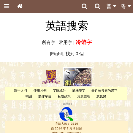
普
粵
英語搜索
冷僻字
所有字
|
常用字
|
[
Eight
], 找到 0 個
新手入門
使用凡例
字庫統計
隨機漢字
最近被搜索的漢字
鳴謝
製作單位
私隱政策
免責聲明
意見簿
（
管理員
）
在線人數： 3516
自 2014 年 7 月 8 日起