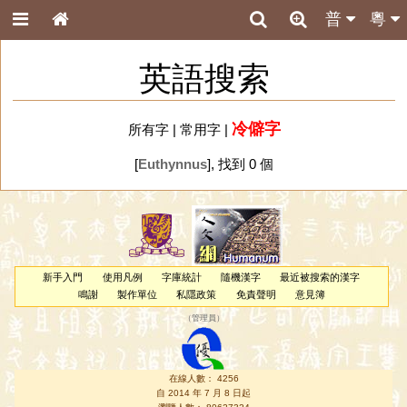
普
粵
英語搜索
冷僻字
所有字
|
常用字
|
[
Euthynnus
], 找到 0 個
新手入門
使用凡例
字庫統計
隨機漢字
最近被搜索的漢字
鳴謝
製作單位
私隱政策
免責聲明
意見簿
（
管理員
）
在線人數： 4256
自 2014 年 7 月 8 日起