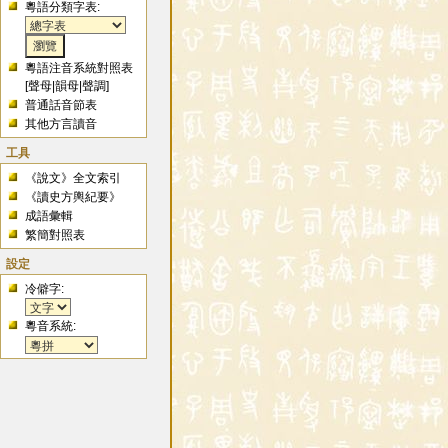
粵語分類字表:
粵語注音系統對照表
[
聲母
|
韻母
|
聲調
]
普通話音節表
其他方言讀音
工具
《說文》全文索引
《讀史方輿紀要》
成語彙輯
繁簡對照表
設定
冷僻字:
粵音系統: