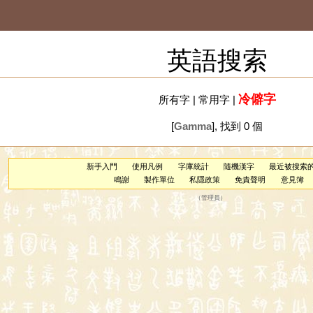
英語搜索
冷僻字
所有字
|
常用字
|
[
Gamma
], 找到 0 個
新手入門
使用凡例
字庫統計
隨機漢字
最近被搜索
鳴謝
製作單位
私隱政策
免責聲明
意見簿
（
管理員
）