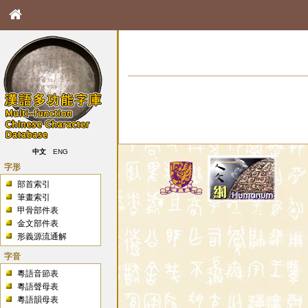
中文
ENG
字形
部首索引
筆畫索引
甲骨部件表
金文部件表
形義源流通解
字音
粵語音節表
粵語聲母表
粵語韻母表