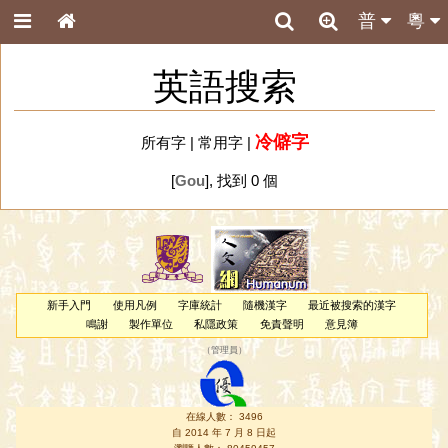
普
粵
英語搜索
冷僻字
所有字
|
常用字
|
[
Gou
], 找到 0 個
新手入門
使用凡例
字庫統計
隨機漢字
最近被搜索的漢字
鳴謝
製作單位
私隱政策
免責聲明
意見簿
（
管理員
）
在線人數： 3496
自 2014 年 7 月 8 日起