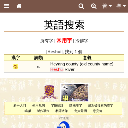
普
粵
英語搜索
常用字
所有字
|
|
冷僻字
[
Heshui
], 找到 1 個
漢字
詞類
意義
Heyang
county
(
old
county
name
);
郃
n.
Heshui
River
新手入門
使用凡例
字庫統計
隨機漢字
最近被搜索的漢字
鳴謝
製作單位
私隱政策
免責聲明
意見簿
（
管理員
）