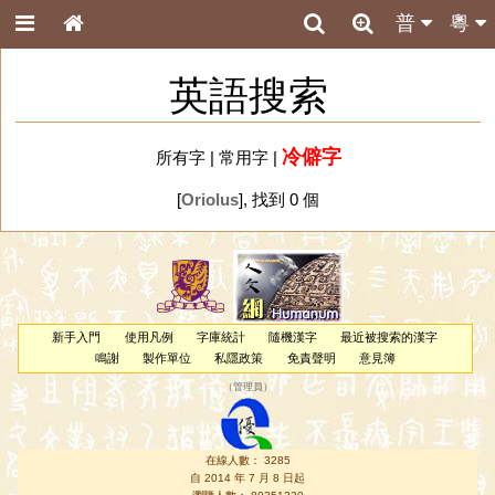
普
粵
英語搜索
冷僻字
所有字
|
常用字
|
[
Oriolus
], 找到 0 個
新手入門
使用凡例
字庫統計
隨機漢字
最近被搜索的漢字
鳴謝
製作單位
私隱政策
免責聲明
意見簿
（
管理員
）
在線人數： 3285
自 2014 年 7 月 8 日起