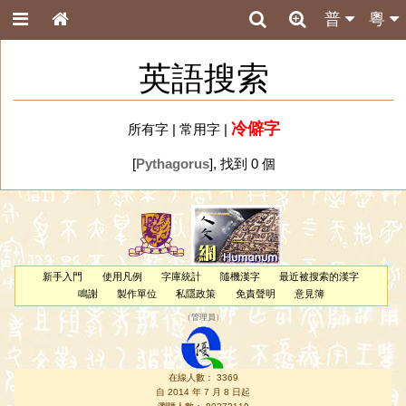
普
粵
英語搜索
冷僻字
所有字
|
常用字
|
[
Pythagorus
], 找到 0 個
新手入門
使用凡例
字庫統計
隨機漢字
最近被搜索的漢字
鳴謝
製作單位
私隱政策
免責聲明
意見簿
（
管理員
）
在線人數： 3369
自 2014 年 7 月 8 日起