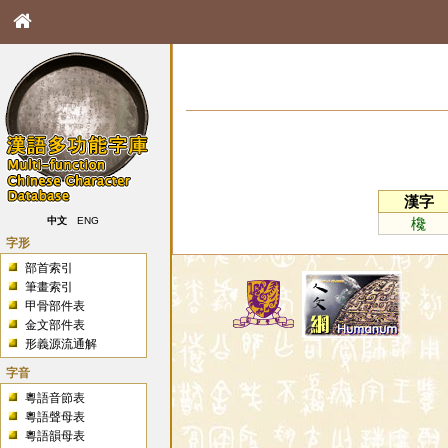
漢字
欃
中文
ENG
字形
部首索引
筆畫索引
甲骨部件表
金文部件表
形義源流通解
字音
粵語音節表
粵語聲母表
粵語韻母表