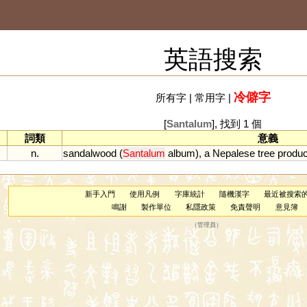
英語搜索
冷僻字
所有字
|
常用字
|
[
Santalum
], 找到 1 個
詞類
意義
n.
sandalwood
(
Santalum
album
),
a
Nepalese
tree
produc
新手入門
使用凡例
字庫統計
隨機漢字
最近被搜索
鳴謝
製作單位
私隱政策
免責聲明
意見簿
（
管理員
）