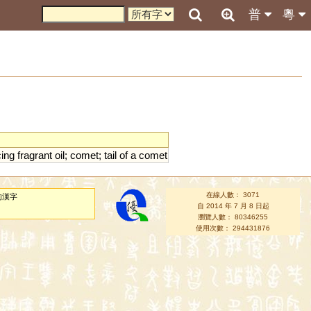
普
粵
ing
fragrant
oil
;
comet
;
tail
of
a
comet
在線人數： 3071
的漢字
自 2014 年 7 月 8 日起
瀏覽人數： 80346255
使用次數： 294431876