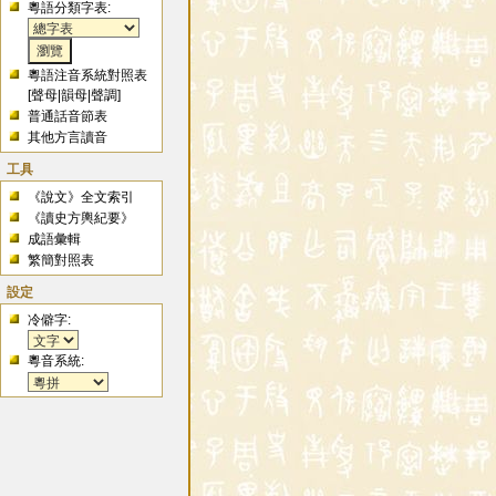
粵語分類字表:
粵語注音系統對照表
[
聲母
|
韻母
|
聲調
]
普通話音節表
其他方言讀音
工具
《說文》全文索引
《讀史方輿紀要》
成語彙輯
繁簡對照表
設定
冷僻字:
粵音系統: