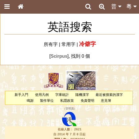
普
粵
英語搜索
冷僻字
所有字
|
常用字
|
[
Scirpus
], 找到 0 個
新手入門
使用凡例
字庫統計
隨機漢字
最近被搜索的漢字
鳴謝
製作單位
私隱政策
免責聲明
意見簿
（
管理員
）
在線人數： 2621
自 2014 年 7 月 8 日起