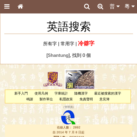
普
粵
英語搜索
冷僻字
所有字
|
常用字
|
[
Shantung
], 找到 0 個
新手入門
使用凡例
字庫統計
隨機漢字
最近被搜索的漢字
鳴謝
製作單位
私隱政策
免責聲明
意見簿
（
管理員
）
在線人數： 2892
自 2014 年 7 月 8 日起