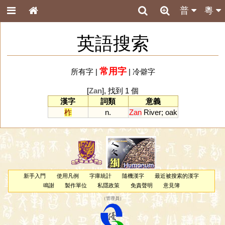
普
粵
英語搜索
常用字
所有字
|
|
冷僻字
[
Zan
], 找到 1 個
漢字
詞類
意義
柞
n.
Zan
River
;
oak
新手入門
使用凡例
字庫統計
隨機漢字
最近被搜索的漢字
鳴謝
製作單位
私隱政策
免責聲明
意見簿
（
管理員
）