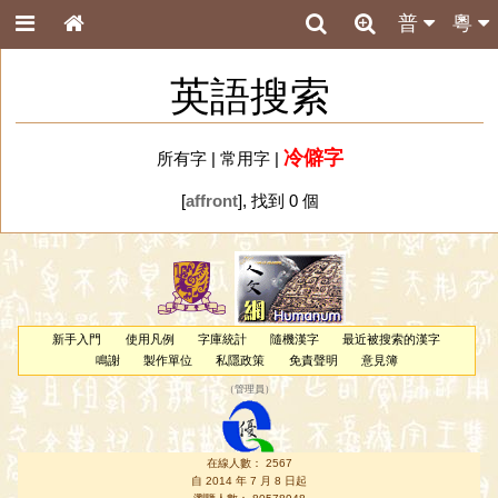
普
粵
英語搜索
冷僻字
所有字
|
常用字
|
[
affront
], 找到 0 個
新手入門
使用凡例
字庫統計
隨機漢字
最近被搜索的漢字
鳴謝
製作單位
私隱政策
免責聲明
意見簿
（
管理員
）
在線人數： 2567
自 2014 年 7 月 8 日起