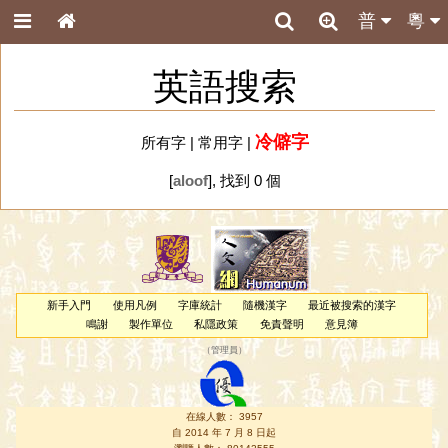
普
粵
英語搜索
冷僻字
所有字
|
常用字
|
[
aloof
], 找到 0 個
新手入門
使用凡例
字庫統計
隨機漢字
最近被搜索的漢字
鳴謝
製作單位
私隱政策
免責聲明
意見簿
（
管理員
）
在線人數： 3957
自 2014 年 7 月 8 日起