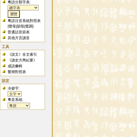
粵語分類字表:
粵語注音系統對照表
[
聲母
|
韻母
|
聲調
]
普通話音節表
其他方言讀音
工具
《說文》全文索引
《讀史方輿紀要》
成語彙輯
繁簡對照表
設定
冷僻字:
粵音系統: