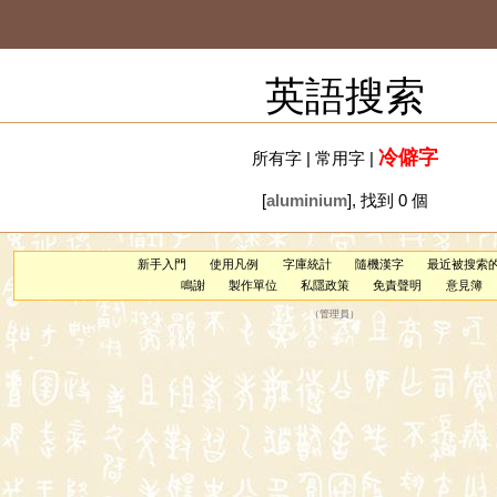
英語搜索
冷僻字
所有字
|
常用字
|
[
aluminium
], 找到 0 個
新手入門
使用凡例
字庫統計
隨機漢字
最近被搜索
鳴謝
製作單位
私隱政策
免責聲明
意見簿
（
管理員
）