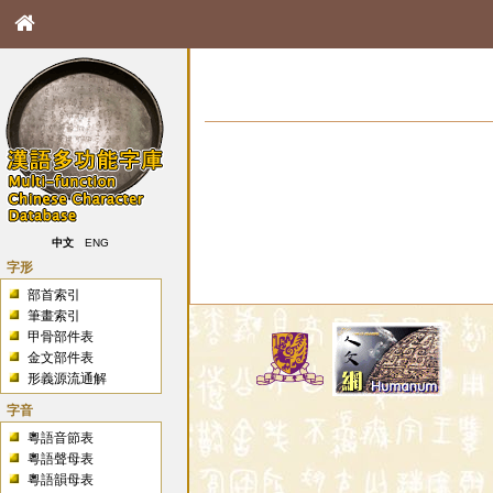
中文
ENG
字形
部首索引
筆畫索引
甲骨部件表
金文部件表
形義源流通解
字音
粵語音節表
粵語聲母表
粵語韻母表