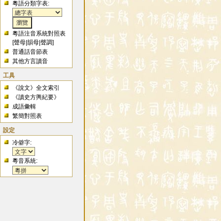
粵語分類字表:
粵語注音系統對照表
[
聲母
|
韻母
|
聲調
]
普通話音節表
其他方言讀音
工具
《說文》全文索引
《讀史方輿紀要》
成語彙輯
繁簡對照表
設定
冷僻字:
粵音系統: