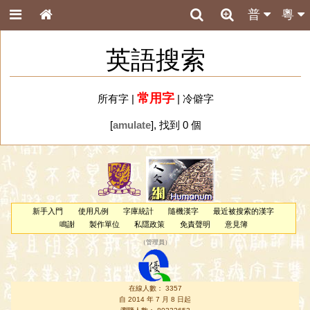
普
粵
英語搜索
常用字
所有字
|
|
冷僻字
[
amulate
], 找到 0 個
新手入門
使用凡例
字庫統計
隨機漢字
最近被搜索的漢字
鳴謝
製作單位
私隱政策
免責聲明
意見簿
（
管理員
）
在線人數： 3357
自 2014 年 7 月 8 日起