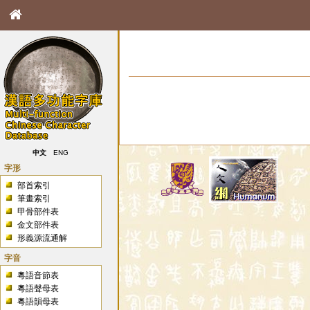
中文
ENG
字形
部首索引
筆畫索引
甲骨部件表
金文部件表
形義源流通解
字音
粵語音節表
粵語聲母表
粵語韻母表