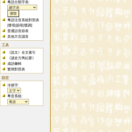
粵語分類字表:
粵語注音系統對照表
[
聲母
|
韻母
|
聲調
]
普通話音節表
其他方言讀音
工具
《說文》全文索引
《讀史方輿紀要》
成語彙輯
繁簡對照表
設定
冷僻字:
粵音系統: