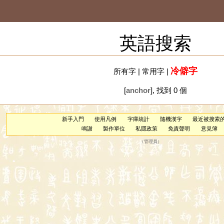
英語搜索
冷僻字
所有字
|
常用字
|
[
anchor
], 找到 0 個
新手入門
使用凡例
字庫統計
隨機漢字
最近被搜索
鳴謝
製作單位
私隱政策
免責聲明
意見簿
（
管理員
）