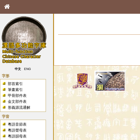
中文
ENG
字形
部首索引
筆畫索引
甲骨部件表
金文部件表
形義源流通解
字音
粵語音節表
粵語聲母表
粵語韻母表