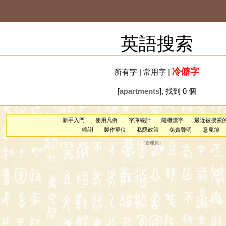
英語搜索
冷僻字
所有字
|
常用字
|
[
apartments
], 找到 0 個
新手入門
使用凡例
字庫統計
隨機漢字
最近被搜索
鳴謝
製作單位
私隱政策
免責聲明
意見簿
（
管理員
）