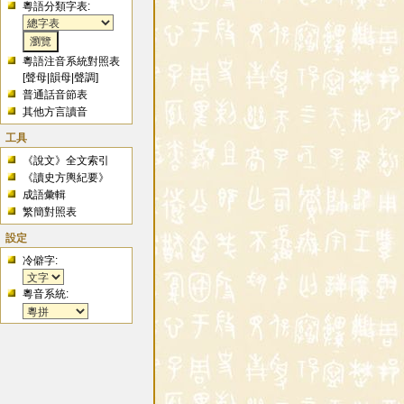
粵語分類字表:
粵語注音系統對照表
[
聲母
|
韻母
|
聲調
]
普通話音節表
其他方言讀音
工具
《說文》全文索引
《讀史方輿紀要》
成語彙輯
繁簡對照表
設定
冷僻字:
粵音系統: