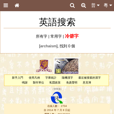
普
粵
英語搜索
冷僻字
所有字
|
常用字
|
[
archaism
], 找到 0 個
新手入門
使用凡例
字庫統計
隨機漢字
最近被搜索的漢字
鳴謝
製作單位
私隱政策
免責聲明
意見簿
（
管理員
）
在線人數： 2704
自 2014 年 7 月 8 日起