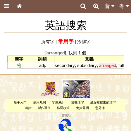
普
粵
英語搜索
常用字
所有字
|
|
冷僻字
[
arranged
], 找到 1 個
漢字
詞類
意義
簉
adj.
secondary
;
subsidiary
;
arranged
;
full
新手入門
使用凡例
字庫統計
隨機漢字
最近被搜索的漢字
鳴謝
製作單位
私隱政策
免責聲明
意見簿
（
管理員
）