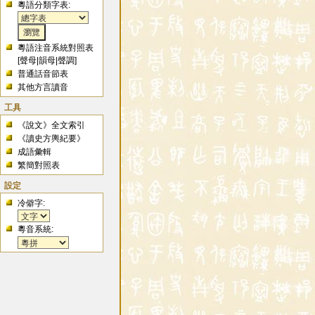
粵語分類字表:
粵語注音系統對照表
[
聲母
|
韻母
|
聲調
]
普通話音節表
其他方言讀音
工具
《說文》全文索引
《讀史方輿紀要》
成語彙輯
繁簡對照表
設定
冷僻字:
粵音系統: