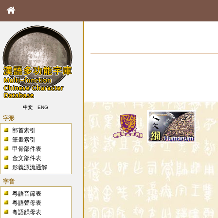
中文
ENG
字形
部首索引
筆畫索引
甲骨部件表
金文部件表
形義源流通解
字音
粵語音節表
粵語聲母表
粵語韻母表