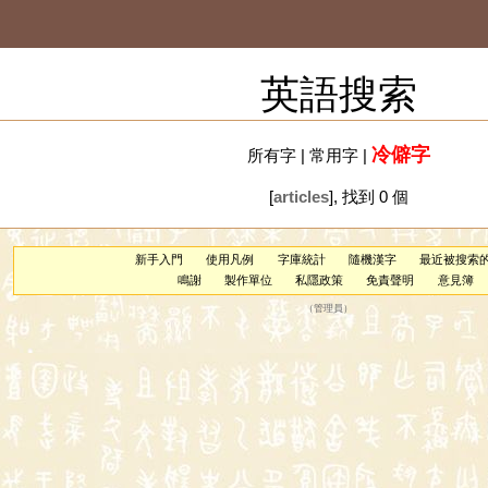
英語搜索
冷僻字
所有字
|
常用字
|
[
articles
], 找到 0 個
新手入門
使用凡例
字庫統計
隨機漢字
最近被搜索
鳴謝
製作單位
私隱政策
免責聲明
意見簿
（
管理員
）