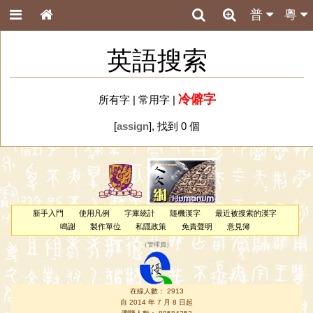
普
粵
英語搜索
冷僻字
所有字
|
常用字
|
[
assign
], 找到 0 個
新手入門
使用凡例
字庫統計
隨機漢字
最近被搜索的漢字
鳴謝
製作單位
私隱政策
免責聲明
意見簿
（
管理員
）
在線人數： 2913
自 2014 年 7 月 8 日起