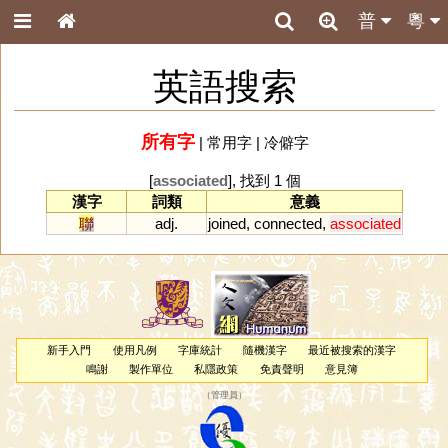
普
粵
英語搜索
所有字
|
常用字
|
冷僻字
[
associated
], 找到 1 個
漢字
詞類
意義
聯
adj.
joined
,
connected
,
associated
新手入門
使用凡例
字庫統計
隨機漢字
最近被搜索的漢字
鳴謝
製作單位
私隱政策
免責聲明
意見簿
（
管理員
）