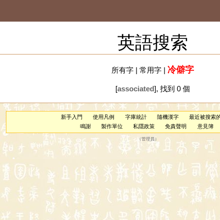
英語搜索
冷僻字
所有字
|
常用字
|
[
associated
], 找到 0 個
新手入門
使用凡例
字庫統計
隨機漢字
最近被搜索
鳴謝
製作單位
私隱政策
免責聲明
意見簿
（
管理員
）