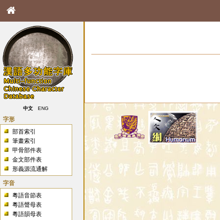
中文
ENG
字形
部首索引
筆畫索引
甲骨部件表
金文部件表
形義源流通解
字音
粵語音節表
粵語聲母表
粵語韻母表