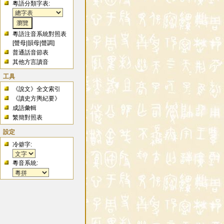
粵語分類字表:
粵語注音系統對照表
[
聲母
|
韻母
|
聲調
]
普通話音節表
其他方言讀音
工具
《說文》全文索引
《讀史方輿紀要》
成語彙輯
繁簡對照表
設定
冷僻字:
粵音系統: