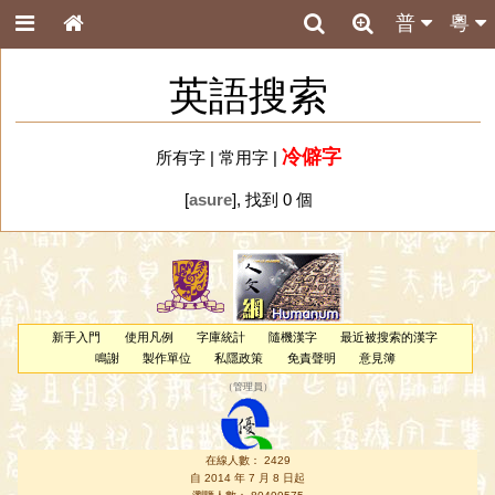
普
粵
英語搜索
冷僻字
所有字
|
常用字
|
[
asure
], 找到 0 個
新手入門
使用凡例
字庫統計
隨機漢字
最近被搜索的漢字
鳴謝
製作單位
私隱政策
免責聲明
意見簿
（
管理員
）
在線人數： 2429
自 2014 年 7 月 8 日起