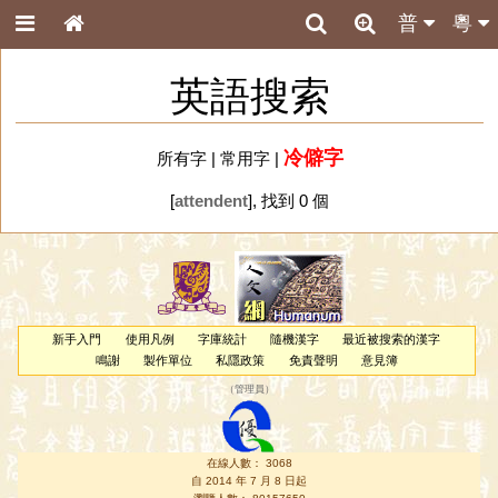
普
粵
英語搜索
冷僻字
所有字
|
常用字
|
[
attendent
], 找到 0 個
新手入門
使用凡例
字庫統計
隨機漢字
最近被搜索的漢字
鳴謝
製作單位
私隱政策
免責聲明
意見簿
（
管理員
）
在線人數： 3068
自 2014 年 7 月 8 日起