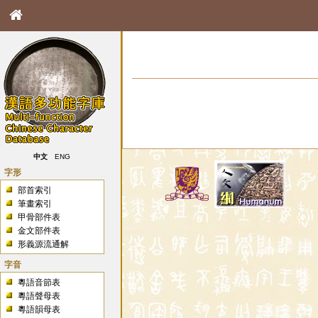
中文
ENG
字形
部首索引
筆畫索引
甲骨部件表
金文部件表
形義源流通解
字音
粵語音節表
粵語聲母表
粵語韻母表