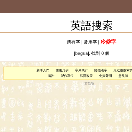
英語搜索
冷僻字
所有字
|
常用字
|
[
bagua
], 找到 0 個
新手入門
使用凡例
字庫統計
隨機漢字
最近被搜索
鳴謝
製作單位
私隱政策
免責聲明
意見簿
（
管理員
）