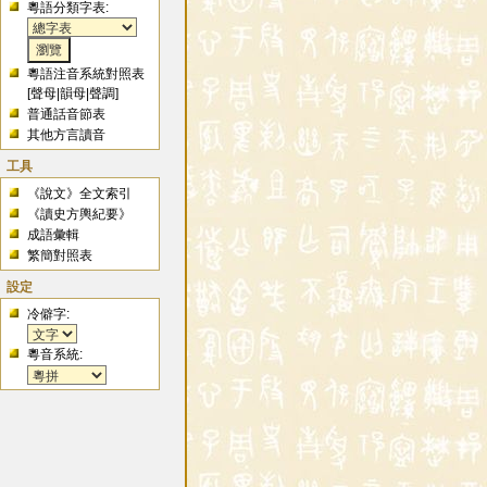
粵語分類字表:
粵語注音系統對照表
[
聲母
|
韻母
|
聲調
]
普通話音節表
其他方言讀音
工具
《說文》全文索引
《讀史方輿紀要》
成語彙輯
繁簡對照表
設定
冷僻字:
粵音系統: