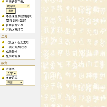
粵語分類字表:
粵語注音系統對照表
[
聲母
|
韻母
|
聲調
]
普通話音節表
其他方言讀音
工具
《說文》全文索引
《讀史方輿紀要》
成語彙輯
繁簡對照表
設定
冷僻字:
粵音系統: