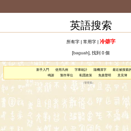
英語搜索
冷僻字
所有字
|
常用字
|
[
baguah
], 找到 0 個
新手入門
使用凡例
字庫統計
隨機漢字
最近被搜索
鳴謝
製作單位
私隱政策
免責聲明
意見簿
（
管理員
）