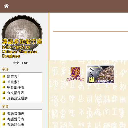
中文
ENG
字形
部首索引
筆畫索引
甲骨部件表
金文部件表
形義源流通解
字音
粵語音節表
粵語聲母表
粵語韻母表